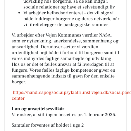
udvikling hos borgerne, så de kan indgå i
sociale relationer og have et selvstændigt liv
Vi arbejder helhedsorienteret – det vil sige vi
både inddrager borgerne og deres netværk, når
vi tilrettelægger de pædagogiske rammer
Vi arbejder efter Vejen Kommunes værdier NASA,
som er nytænkning, anerkendelse, sammenhæng og
ansvarlighed. Derudover sætter vi værdien
ordentlighed højt både i forhold til borgerne samt til
vores indbyrdes faglige samarbejde og udvikling.
Hos os er det et fælles ansvar at få hverdagen til at
fungere. Vores fælles faglige kompetencer giver en
sammenhængende indsats til gavn for den enkelte
borger.
https://handicapogsocialpsykiatri.inst.vejen.dk/socialpae
center
Løn og ansættelsesvilkår
Vi ønsker, at stillingen besættes pr. 1. februar 2025.
Samtaler forventes af holdet i uge 2