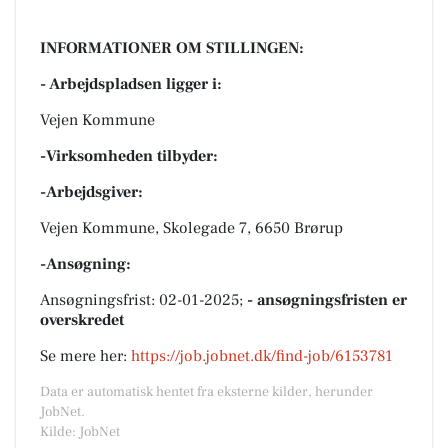
INFORMATIONER OM STILLINGEN:
- Arbejdspladsen ligger i:
Vejen Kommune
-Virksomheden tilbyder:
-Arbejdsgiver:
Vejen Kommune, Skolegade 7, 6650 Brørup
-Ansøgning:
Ansøgningsfrist: 02-01-2025;
- ansøgningsfristen er
overskredet
Se mere her:
https://job.jobnet.dk/find-job/6153781
Data er automatisk hentet fra eksterne kilder, herunder
JobNet.
Kilde: JobNet