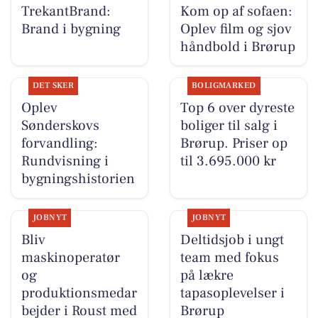
TrekantBrand:
Kom op af sofaen:
Brand i bygning
Oplev film og sjov
håndbold i Brørup
DET SKER
BOLIGMARKED
Oplev
Top 6 over dyreste
Sønderskovs
boliger til salg i
forvandling:
Brørup. Priser op
Rundvisning i
til 3.695.000 kr
bygningshistorien
JOBNYT
JOBNYT
Bliv
Deltidsjob i ungt
maskinoperatør
team med fokus
og
på lækre
produktionsmedar
tapasoplevelser i
bejder i Roust med
Brørup