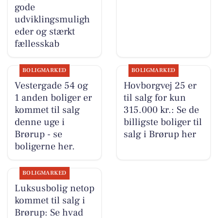
gode
udviklingsmuligh
eder og stærkt
fællesskab
BOLIGMARKED
BOLIGMARKED
Vestergade 54 og
Hovborgvej 25 er
1 anden boliger er
til salg for kun
kommet til salg
315.000 kr.: Se de
denne uge i
billigste boliger til
Brørup - se
salg i Brørup her
boligerne her.
BOLIGMARKED
Luksusbolig netop
kommet til salg i
Brørup: Se hvad