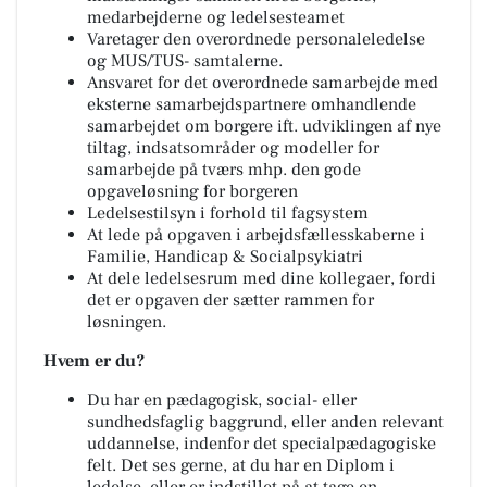
medarbejderne og ledelsesteamet
Varetager den overordnede personaleledelse
og MUS/TUS- samtalerne.
Ansvaret for det overordnede samarbejde med
eksterne samarbejdspartnere omhandlende
samarbejdet om borgere ift. udviklingen af nye
tiltag, indsatsområder og modeller for
samarbejde på tværs mhp. den gode
opgaveløsning for borgeren
Ledelsestilsyn i forhold til fagsystem
At lede på opgaven i arbejdsfællesskaberne i
Familie, Handicap & Socialpsykiatri
At dele ledelsesrum med dine kollegaer, fordi
det er opgaven der sætter rammen for
løsningen.
Hvem er du?
Du har en pædagogisk, social- eller
sundhedsfaglig baggrund, eller anden relevant
uddannelse, indenfor det specialpædagogiske
felt. Det ses gerne, at du har en Diplom i
ledelse, eller er indstillet på at tage en