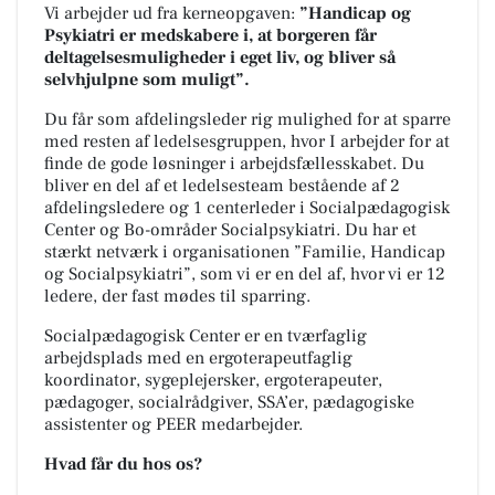
Vi arbejder ud fra kerneopgaven:
”
Handicap og
Psykiatri er medskabere i, at borgeren får
deltagelsesmuligheder i eget liv, og bliver så
selvhjulpne som muligt”.
Du får som afdelingsleder rig mulighed for at sparre
med resten af ledelsesgruppen, hvor I arbejder for at
finde de gode løsninger i arbejdsfællesskabet. Du
bliver en del af et ledelsesteam bestående af 2
afdelingsledere og 1 centerleder i Socialpædagogisk
Center og Bo-områder Socialpsykiatri. Du har et
stærkt netværk i organisationen ”Familie, Handicap
og Socialpsykiatri”, som vi er en del af, hvor vi er 12
ledere, der fast mødes til sparring.
Socialpædagogisk Center er en tværfaglig
arbejdsplads med en ergoterapeutfaglig
koordinator, sygeplejersker, ergoterapeuter,
pædagoger, socialrådgiver, SSA’er, pædagogiske
assistenter og PEER medarbejder.
Hvad får du hos os?