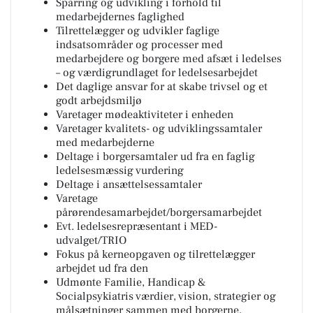
Sparring og udvikling i forhold til
medarbejdernes faglighed
Tilrettelægger og udvikler faglige
indsatsområder og processer med
medarbejdere og borgere med afsæt i ledelses
– og værdigrundlaget for ledelsesarbejdet
Det daglige ansvar for at skabe trivsel og et
godt arbejdsmiljø
Varetager mødeaktiviteter i enheden
Varetager kvalitets- og udviklingssamtaler
med medarbejderne
Deltage i borgersamtaler ud fra en faglig
ledelsesmæssig vurdering
Deltage i ansættelsessamtaler
Varetage
pårørendesamarbejdet/borgersamarbejdet
Evt. ledelsesrepræsentant i MED-
udvalget/TRIO
Fokus på kerneopgaven og tilrettelægger
arbejdet ud fra den
Udmønte Familie, Handicap &
Socialpsykiatris værdier, vision, strategier og
målsætninger sammen med borgerne,