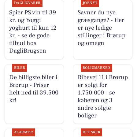
DAGLIGVARER
JOBNYT
Spier PS vin til 39
Savner du nye
kr. og Yoggi
græsgange? - Her
yoghurt til kun 12
er nye ledige
kr. - se de gode
stillinger i Brørup
tilbud hos
og omegn
DagliBrugsen
BILER
BOLIGMARKED
De billigste biler i
Ribevej 11 i Brørup
Brørup - Priser
er solgt for
helt ned til 39.500
1.750.000 - se
kr!
køberen og 3
andre solgte
boliger
ALARM112
DET SKER