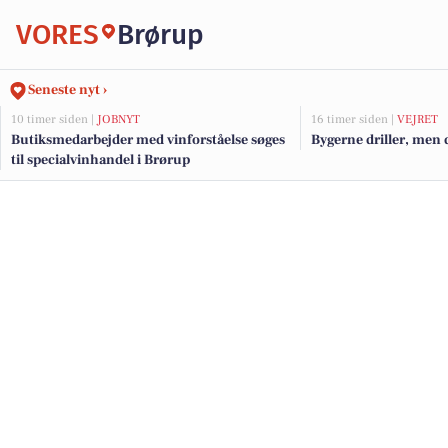
VORES
Brørup
Seneste nyt ›
10 timer siden |
JOBNYT
16 timer siden |
VEJRET
Butiksmedarbejder med vinforståelse søges
Bygerne driller, men 
til specialvinhandel i Brørup