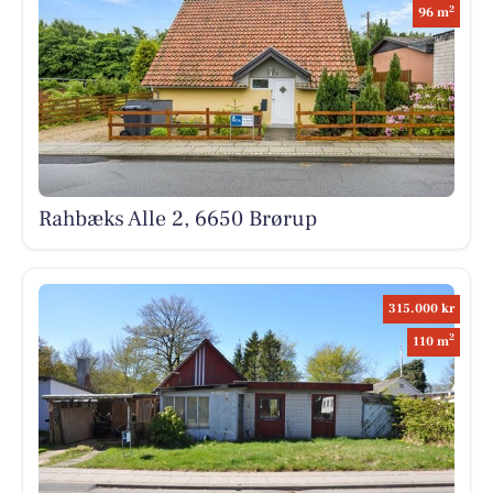
2
96 m
Rahbæks Alle 2, 6650 Brørup
315.000 kr
2
110 m