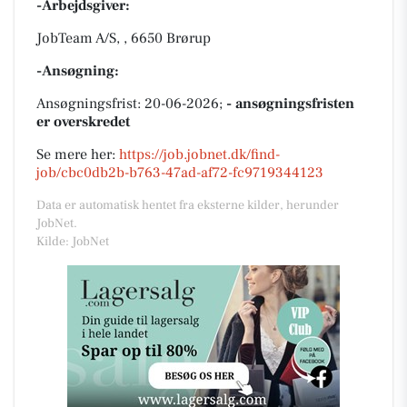
-Arbejdsgiver:
JobTeam A/S, , 6650 Brørup
-Ansøgning:
Ansøgningsfrist: 20-06-2026;
- ansøgningsfristen
er overskredet
Se mere her:
https://job.jobnet.dk/find-
job/cbc0db2b-b763-47ad-af72-fc9719344123
Data er automatisk hentet fra eksterne kilder, herunder
JobNet.
Kilde: JobNet