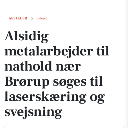
Alsidig metalarbejder til nathold nær Brørup søges til laserskæring o
ARTIKLER
Jobnyt
Alsidig
metalarbejder til
nathold nær
Brørup søges til
laserskæring og
svejsning