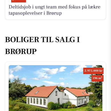
Deltidsjob i ungt team med fokus på lækre
tapasoplevelser i Brørup
BOLIGER TIL SALG I
BRØRUP
2.975.000 kr
2
196 m