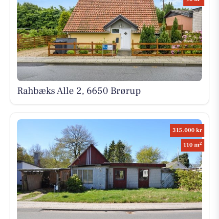
Rahbæks Alle 2, 6650 Brørup
315.000 kr
2
110 m