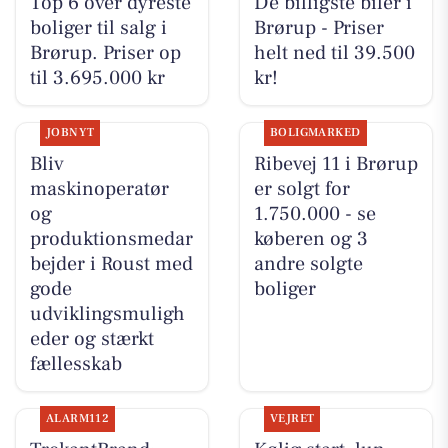
Top 6 over dyreste
De billigste biler i
boliger til salg i
Brørup - Priser
Brørup. Priser op
helt ned til 39.500
til 3.695.000 kr
kr!
JOBNYT
BOLIGMARKED
Bliv
Ribevej 11 i Brørup
maskinoperatør
er solgt for
og
1.750.000 - se
produktionsmedar
køberen og 3
bejder i Roust med
andre solgte
gode
boliger
udviklingsmuligh
eder og stærkt
fællesskab
ALARM112
VEJRET