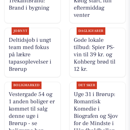
TrekantBrand:
Kølig start, lun
Brand i bygning
eftermiddag
venter
JOBNYT
DAGLIGVARER
Deltidsjob i ungt
Gode lokale
team med fokus
tilbud: Spier PS-
på lækre
vin til 39 kr. og
tapasoplevelser i
Kohberg brød til
Brørup
12 kr.
BOLIGMARKED
DET SKER
Vestergade 54 og
Uge 31 i Brørup:
1 anden boliger er
Romantisk
kommet til salg
Komedie i
denne uge i
Biografen og Sjov
Brørup - se
for de Mindste i