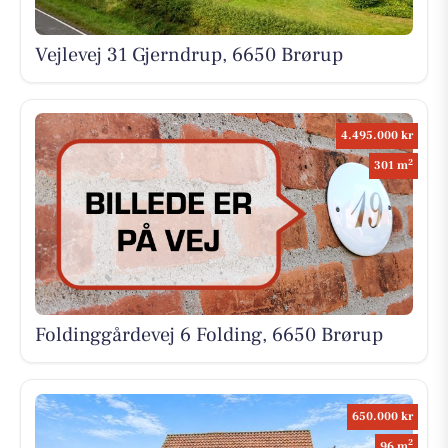
Vejlevej 31 Gjerndrup, 6650 Brørup
4.495.000 kr
2
301 m
Foldinggårdevej 6 Folding, 6650 Brørup
650.000 kr
2
96 m