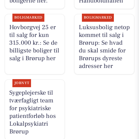
boligerne her.
Håndboldhallen
BOLIGMARKED
BOLIGMARKED
Hovborgvej 25 er
Luksusbolig netop
til salg for kun
kommet til salg i
315.000 kr.: Se de
Brørup: Se hvad
billigste boliger til
du skal smide for
salg i Brørup her
Brørups dyreste
adresser her
JOBNYT
Sygeplejerske til
tværfagligt team
for psykiatriske
patientforløb hos
Lokalpsykiatri
Brørup