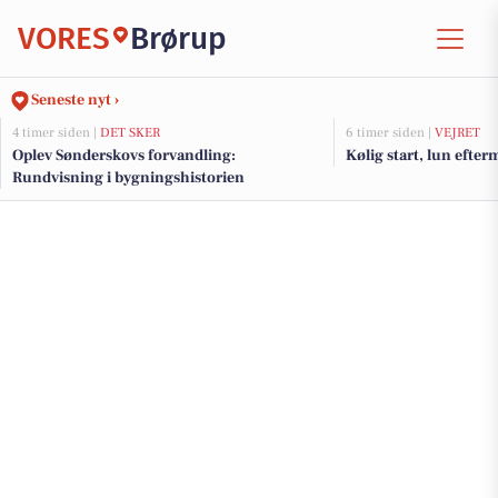
VORES
Brørup
Seneste nyt ›
4 timer siden |
DET SKER
6 timer siden |
VEJRET
Oplev Sønderskovs forvandling:
Kølig start, lun efte
Rundvisning i bygningshistorien