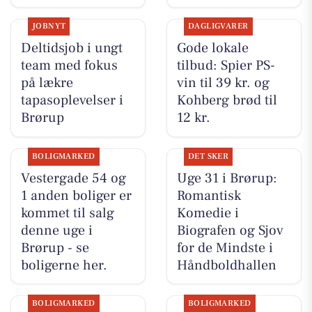
JOBNYT
DAGLIGVARER
Deltidsjob i ungt
Gode lokale
team med fokus
tilbud: Spier PS-
på lækre
vin til 39 kr. og
tapasoplevelser i
Kohberg brød til
Brørup
12 kr.
BOLIGMARKED
DET SKER
Vestergade 54 og
Uge 31 i Brørup:
1 anden boliger er
Romantisk
kommet til salg
Komedie i
denne uge i
Biografen og Sjov
Brørup - se
for de Mindste i
boligerne her.
Håndboldhallen
BOLIGMARKED
BOLIGMARKED