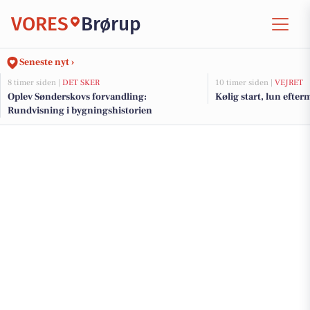
VORES
Brørup
Seneste nyt ›
8 timer siden |
DET SKER
10 timer siden |
VEJRET
Oplev Sønderskovs forvandling:
Kølig start, lun efte
Rundvisning i bygningshistorien