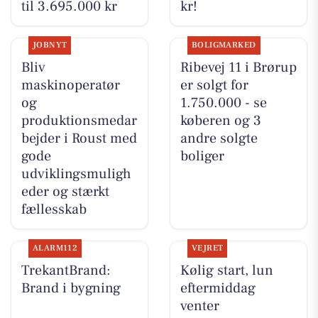
til 3.695.000 kr
kr!
JOBNYT
BOLIGMARKED
Bliv
Ribevej 11 i Brørup
maskinoperatør
er solgt for
og
1.750.000 - se
produktionsmedar
køberen og 3
bejder i Roust med
andre solgte
gode
boliger
udviklingsmuligh
eder og stærkt
fællesskab
ALARM112
VEJRET
TrekantBrand:
Kølig start, lun
Brand i bygning
eftermiddag
venter