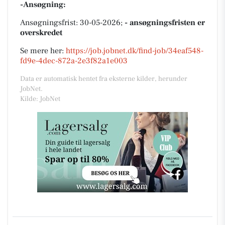
-Ansøgning:
Ansøgningsfrist: 30-05-2026;
- ansøgningsfristen er
overskredet
Se mere her:
https://job.jobnet.dk/find-job/34eaf548-
fd9e-4dec-872a-2e3f82a1e003
Data er automatisk hentet fra eksterne kilder, herunder
JobNet.
Kilde: JobNet