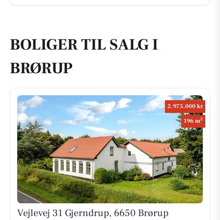
BOLIGER TIL SALG I
BRØRUP
2.975.000 kr
2
196 m
Vejlevej 31 Gjerndrup, 6650 Brørup