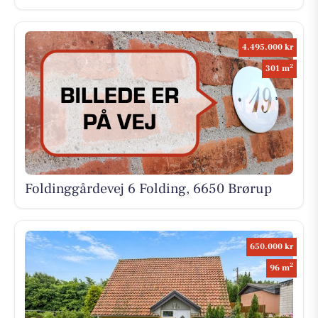
4.495.000 kr
2
301 m
Foldinggårdevej 6 Folding, 6650 Brørup
650.000 kr
2
96 m