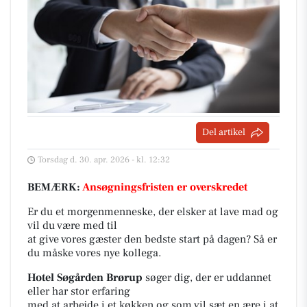
Del artikel
Torsdag d. 30. apr. 2026 - kl. 12:32
BEMÆRK:
Ansøgningsfristen er overskredet
Er du et morgenmenneske, der elsker at lave mad og
vil du være med til
at give vores gæster den bedste start på dagen? Så er
du måske vores nye kollega.
Hotel Søgården Brørup
søger dig, der er uddannet
eller har stor erfaring
med at arbejde i et køkken og som vil sæt en ære i at