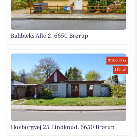
Rahbæks Alle 2, 6650 Brørup
315.000 kr
2
110 m
Hovborgvej 25 Lindknud, 6650 Brørup