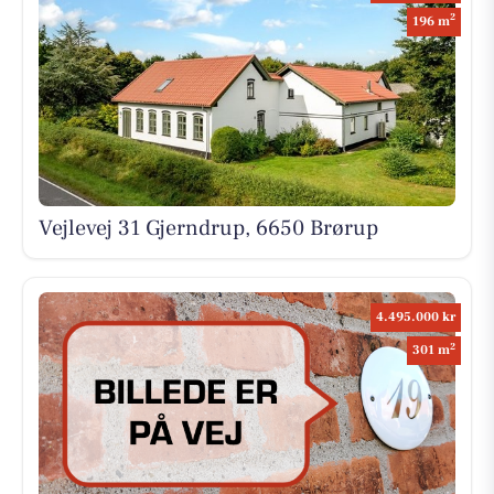
2
196 m
Vejlevej 31 Gjerndrup, 6650 Brørup
4.495.000 kr
2
301 m