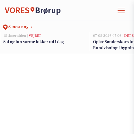
VORES
Brørup
Seneste nyt ›
18 timer siden |
VEJRET
07-08-2026 07:06 |
DET 
Sol og lun varme lokker ud i dag
Oplev Sønderskovs fo
Rundvisning i bygnin