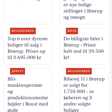
er nye ledige
stillinger i Brørup
og omegn
BOLIGMARKED
BILER
Top 6 over dyreste
De billigste biler i
boliger til salg i
Brørup - Priser
Brørup. Priser op
helt ned til 39.500
til 3.695.000 kr
kr!
JOBNYT
BOLIGMARKED
Bliv
Ribevej 11 i Brørup
maskinoperatør
er solgt for
og
1.750.000 - se
produktionsmedar
køberen og 3
bejder i Roust med
andre solgte
gode
boliger