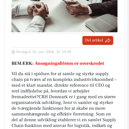
Del artikel
Tirsdag d. 02. jun. 2026 - kl. 20:38
BEMÆRK:
Ansøgningsfristen er overskredet
Vil du stå i spidsen for at samle og styrke supply
chain på tværs af en kompleks industrivirksomhed –
med et klart mandat, direkte reference til CEO og
reel indflydelse på, hvordan vi arbejder
fremadrettet?CRH Denmark er i gang med en større
organisatorisk udvikling, hvor vi samler og styrker
de tværgående funktioner for at skabe en mere
sammenhængende og effektiv forretning. Som en
del af denne udvikling etablerer vi en samlet Supply
Chain-funktion med ansvar for logistik, indkøb og