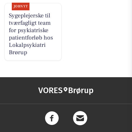
JOBNYT
Sygeplejerske til
tværfagligt team
for psykiatriske
patientforløb hos
Lokalpsykiatri
Brørup
VORES
Brørup