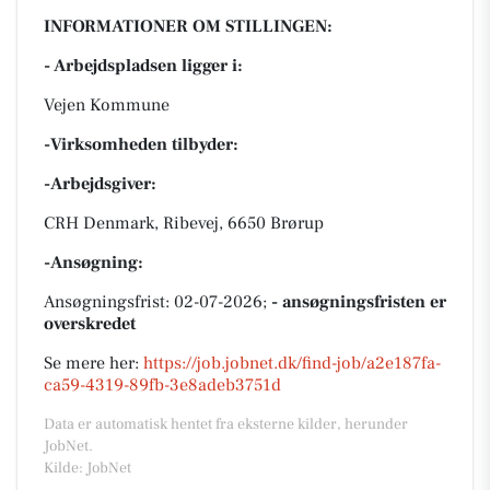
INFORMATIONER OM STILLINGEN:
- Arbejdspladsen ligger i:
Vejen Kommune
-Virksomheden tilbyder:
-Arbejdsgiver:
CRH Denmark, Ribevej, 6650 Brørup
-Ansøgning:
Ansøgningsfrist: 02-07-2026;
- ansøgningsfristen er
overskredet
Se mere her:
https://job.jobnet.dk/find-job/a2e187fa-
ca59-4319-89fb-3e8adeb3751d
Data er automatisk hentet fra eksterne kilder, herunder
JobNet.
Kilde: JobNet