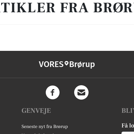
TIKLER FRA BRØ
VORES
Brørup
GENVEJE
BLI
Få l
Seneste nyt fra Brørup