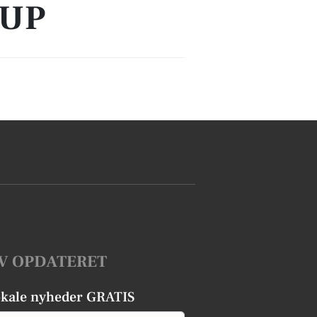
RUP
V OPDATERET
okale nyheder GRATIS