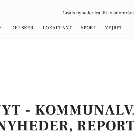
Gratis nyheder fra
dit
lokalområde
V
DET SKER
LOKALT NYT
SPORT
VEJRET
NYT - KOMMUNALVA
NYHEDER, REPOR