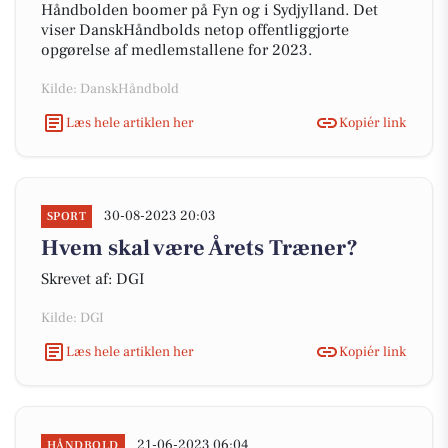
Håndbolden boomer på Fyn og i Sydjylland. Det
viser DanskHåndbolds netop offentliggjorte
opgørelse af medlemstallene for 2023.
Kilde: DanskHåndbold
Læs hele artiklen her
Kopiér link
30-08-2023 20:03
SPORT
Hvem skal være Årets Træner?
Skrevet af: DGI
Kilde: DGI
Læs hele artiklen her
Kopiér link
21-06-2023 06:04
HÅNDBOLD