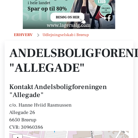
Andelsboligforeningen "Allegade"
ERHVERV
Udlejningselskab i Brørup
ANDELSBOLIGFOREN
"ALLEGADE"
Kontakt Andelsboligforeningen
"Allegade"
c/o. Hanne Hviid Rasmussen
Allegade 26
6650 Brørup
CVR: 30960386