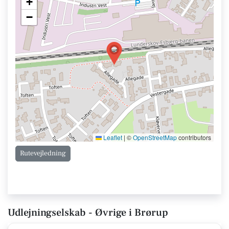
+
−
Leaflet
|
©
OpenStreetMap
contributors
Rutevejledning
Udlejningselskab - Øvrige i Brørup