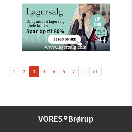
1
2
3
4
5
6
7
...
51
VORES
Brørup