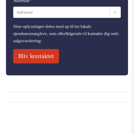
Adresse *
Adresse
Dine oplysninger deles med op til tre lokale
ejendomsmæglere, som efterfølgende vil kontakte dig vedr.
salgsvurdering.
Bliv kontaktet