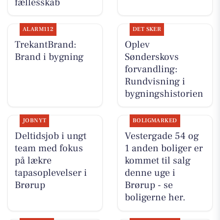
fællesskab
ALARM112
DET SKER
TrekantBrand:
Oplev
Brand i bygning
Sønderskovs
forvandling:
Rundvisning i
bygningshistorien
JOBNYT
BOLIGMARKED
Deltidsjob i ungt
Vestergade 54 og
team med fokus
1 anden boliger er
på lækre
kommet til salg
tapasoplevelser i
denne uge i
Brørup
Brørup - se
boligerne her.