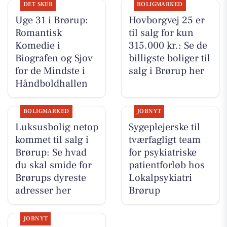
DET SKER
BOLIGMARKED
Uge 31 i Brørup:
Hovborgvej 25 er
Romantisk
til salg for kun
Komedie i
315.000 kr.: Se de
Biografen og Sjov
billigste boliger til
for de Mindste i
salg i Brørup her
Håndboldhallen
BOLIGMARKED
JOBNYT
Luksusbolig netop
Sygeplejerske til
kommet til salg i
tværfagligt team
Brørup: Se hvad
for psykiatriske
du skal smide for
patientforløb hos
Brørups dyreste
Lokalpsykiatri
adresser her
Brørup
JOBNYT