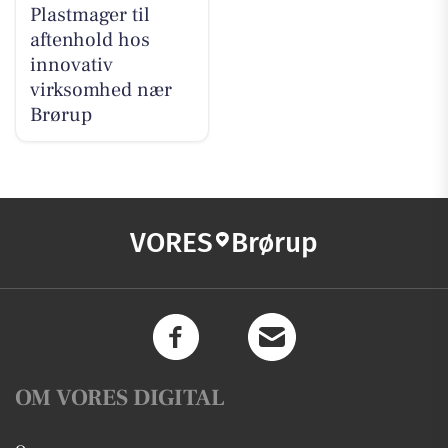
Plastmager til
aftenhold hos
innovativ
virksomhed nær
Brørup
VORES
Brørup
OM VORES DIGITAL