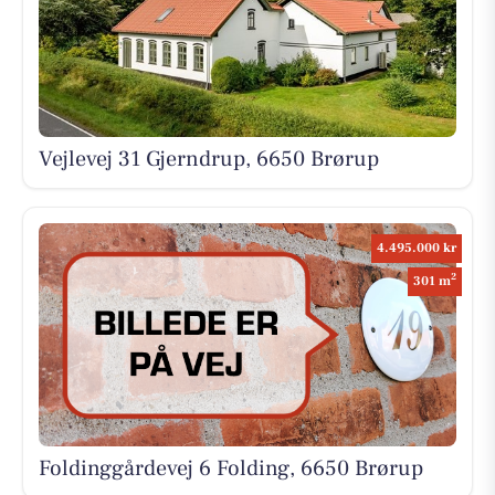
Vejlevej 31 Gjerndrup, 6650 Brørup
4.495.000 kr
2
301 m
Foldinggårdevej 6 Folding, 6650 Brørup