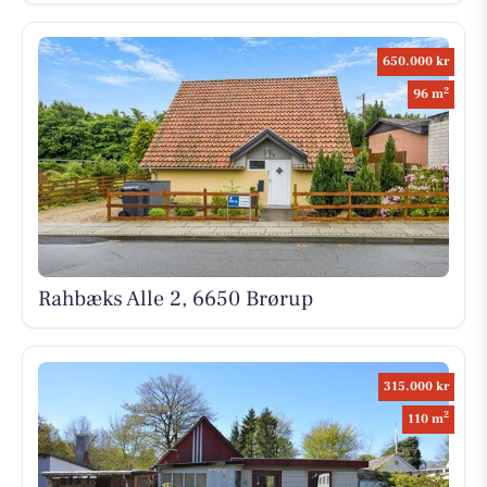
650.000 kr
2
96 m
Rahbæks Alle 2, 6650 Brørup
315.000 kr
2
110 m