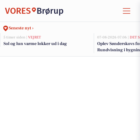
VORES
Brørup
Seneste nyt ›
5 timer siden |
VEJRET
07-08-2026 07:06 |
DET 
Sol og lun varme lokker ud i dag
Oplev Sønderskovs fo
Rundvisning i bygnin