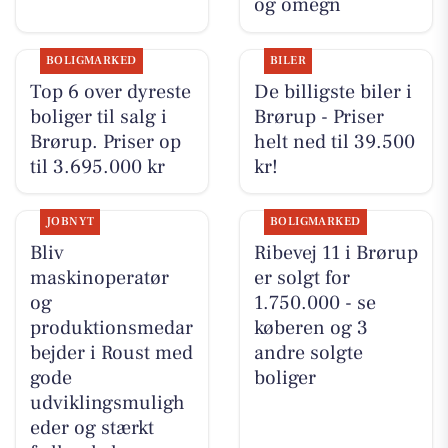
og omegn
BOLIGMARKED
BILER
Top 6 over dyreste
De billigste biler i
boliger til salg i
Brørup - Priser
Brørup. Priser op
helt ned til 39.500
til 3.695.000 kr
kr!
JOBNYT
BOLIGMARKED
Bliv
Ribevej 11 i Brørup
maskinoperatør
er solgt for
og
1.750.000 - se
produktionsmedar
køberen og 3
bejder i Roust med
andre solgte
gode
boliger
udviklingsmuligh
eder og stærkt