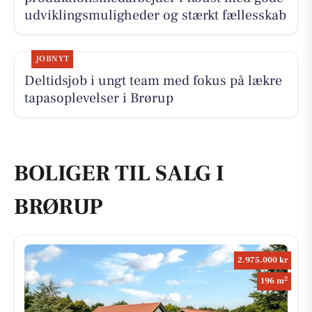
udviklingsmuligheder og stærkt fællesskab
JOBNYT
Deltidsjob i ungt team med fokus på lækre
tapasoplevelser i Brørup
BOLIGER TIL SALG I
BRØRUP
2.975.000 kr
2
196 m