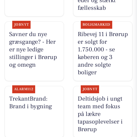
eder og stærkt
fællesskab
JOBNYT
BOLIGMARKED
Savner du nye
Ribevej 11 i Brørup
græsgange? - Her
er solgt for
er nye ledige
1.750.000 - se
stillinger i Brørup
køberen og 3
og omegn
andre solgte
boliger
ALARM112
JOBNYT
TrekantBrand:
Deltidsjob i ungt
Brand i bygning
team med fokus
på lækre
tapasoplevelser i
Brørup