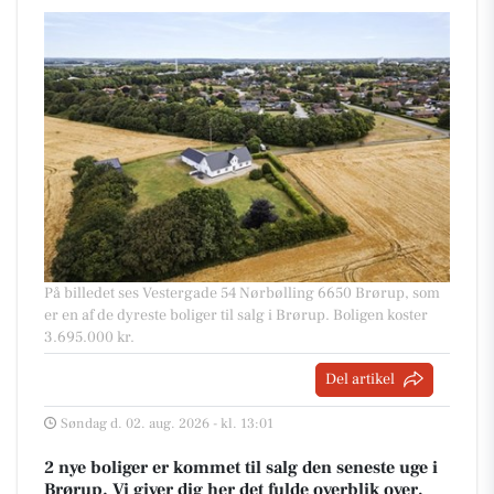
På billedet ses Vestergade 54 Nørbølling 6650 Brørup, som
er en af de dyreste boliger til salg i Brørup. Boligen koster
3.695.000 kr.
Del artikel
Søndag d. 02. aug. 2026 - kl. 13:01
2 nye boliger er kommet til salg den seneste uge i
Brørup. Vi giver dig her det fulde overblik over,