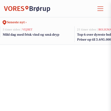
VORES
Brørup
Seneste nyt ›
5 timer siden |
VEJRET
21 timer siden |
BOLIGM
Mild dag med frisk vind og små dryp
Top 6 over dyreste boli
Priser op til 3.695.00