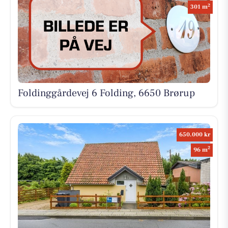
2
301 m
Foldinggårdevej 6 Folding, 6650 Brørup
650.000 kr
2
96 m