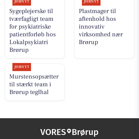
JOBNYT
JOBNYT
Sygeplejerske til
Plastmager til
tværfagligt team
aftenhold hos
for psykiatriske
innovativ
patientforløb hos
virksomhed nær
Lokalpsykiatri
Brørup
Brørup
JOBNYT
Murstensopsætter
til stærkt team i
Brørup teglhal
VORES
Brørup