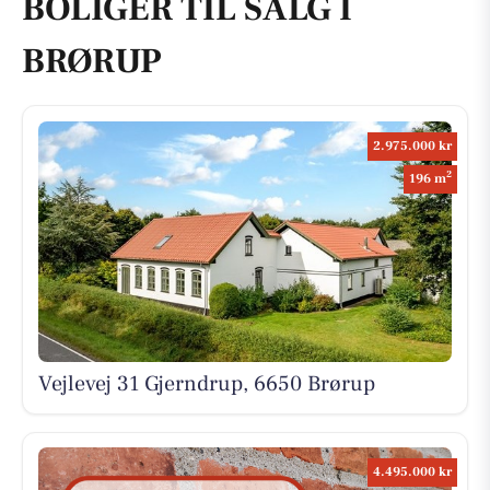
BOLIGER TIL SALG I
BRØRUP
2.975.000 kr
2
196 m
Vejlevej 31 Gjerndrup, 6650 Brørup
4.495.000 kr