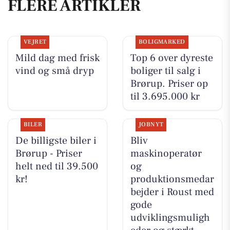
FLERE ARTIKLER
VEJRET
BOLIGMARKED
Mild dag med frisk
Top 6 over dyreste
vind og små dryp
boliger til salg i
Brørup. Priser op
til 3.695.000 kr
BILER
JOBNYT
De billigste biler i
Bliv
Brørup - Priser
maskinoperatør
helt ned til 39.500
og
kr!
produktionsmedar
bejder i Roust med
gode
udviklingsmuligh