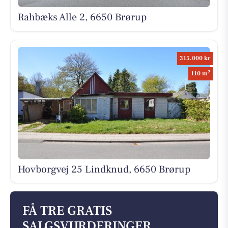
Rahbæks Alle 2, 6650 Brørup
315.000 kr
2
110 m
Hovborgvej 25 Lindknud, 6650 Brørup
FÅ TRE GRATIS
SALGSVURDERINGER