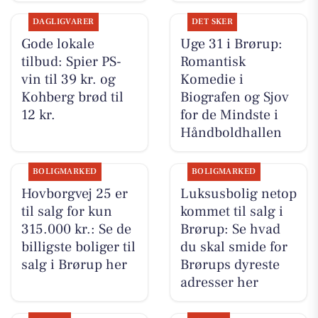
DAGLIGVARER
DET SKER
Gode lokale
Uge 31 i Brørup:
tilbud: Spier PS-
Romantisk
vin til 39 kr. og
Komedie i
Kohberg brød til
Biografen og Sjov
12 kr.
for de Mindste i
Håndboldhallen
BOLIGMARKED
BOLIGMARKED
Hovborgvej 25 er
Luksusbolig netop
til salg for kun
kommet til salg i
315.000 kr.: Se de
Brørup: Se hvad
billigste boliger til
du skal smide for
salg i Brørup her
Brørups dyreste
adresser her