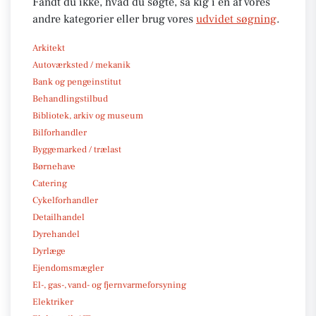
Fandt du ikke, hvad du søgte, så kig i en af vores
andre kategorier eller brug vores
udvidet søgning
.
Arkitekt
Autoværksted / mekanik
Bank og pengeinstitut
Behandlingstilbud
Bibliotek, arkiv og museum
Bilforhandler
Byggemarked / trælast
Børnehave
Catering
Cykelforhandler
Detailhandel
Dyrehandel
Dyrlæge
Ejendomsmægler
El-, gas-, vand- og fjernvarmeforsyning
Elektriker