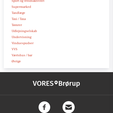
Sport og fritidsaktivitet
Supermarked
Tandlæge
Taxi / Taxa
Tømrer
Udlejningselskab
Undervisning
Vinduespudser
VVS
Værtshus / bar
Øvrige
VORES
Brørup