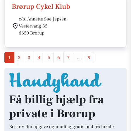
Brørup Cykel Klub
c/o. Annette Søe Jepsen
Vestervang 35
6650 Brørup
1
2
3
4
5
6
7
...
9
Få billig hjælp fra
private i Brørup
Beskriv din opgave og modtag gratis bud fra lokale