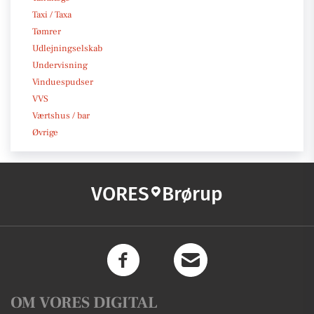
Taxi / Taxa
Tømrer
Udlejningselskab
Undervisning
Vinduespudser
VVS
Værtshus / bar
Øvrige
VORES
Brørup
OM VORES DIGITAL