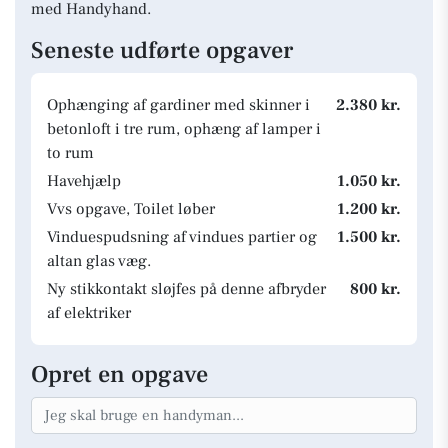
med Handyhand.
Seneste udførte opgaver
Ophænging af gardiner med skinner i
2.380 kr.
betonloft i tre rum, ophæng af lamper i
to rum
Havehjælp
1.050 kr.
Vvs opgave, Toilet løber
1.200 kr.
Vinduespudsning af vindues partier og
1.500 kr.
altan glas væg.
Ny stikkontakt sløjfes på denne afbryder
800 kr.
af elektriker
Opret en opgave