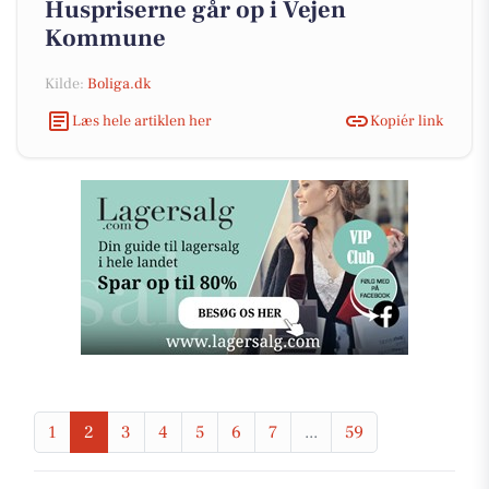
Huspriserne går op i Vejen
Kommune
Kilde:
Boliga.dk
Læs hele artiklen her
Kopiér link
1
2
3
4
5
6
7
...
59