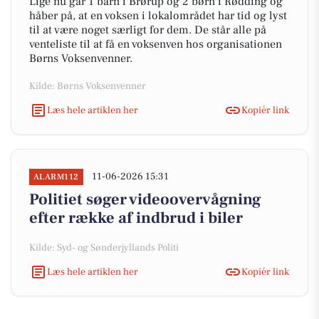
Lige nu går 1 barn i Brørup og 2 børn i Rødding og
håber på, at en voksen i lokalområdet har tid og lyst
til at være noget særligt for dem. De står alle på
venteliste til at få en voksenven hos organisationen
Børns Voksenvenner.
Kilde: Børns Voksenvenner
Læs hele artiklen her
Kopiér link
11-06-2026 15:31
ALARM112
Politiet søger videoovervågning
efter række af indbrud i biler
Kilde: Syd- og Sønderjyllands Politi
Læs hele artiklen her
Kopiér link