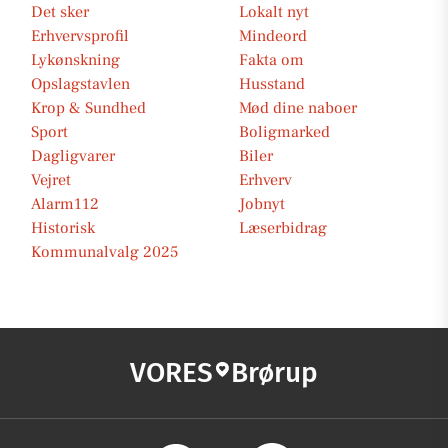
Det sker
Lokalt nyt
Erhvervsprofil
Mindeord
Lykønskning
Fakta om
Opslagstavlen
Husstand
Krop & Sundhed
Mød dine naboer
Sport
Boligmarked
Dagligvarer
Biler
Vejret
Erhverv
Alarm112
Jobnyt
Historisk
Læserbidrag
Kommunalvalg 2025
VORES
Brørup