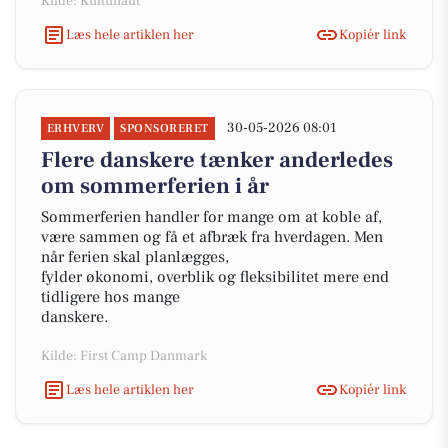
Kilde: Kultunaut
Læs hele artiklen her
Kopiér link
30-05-2026 08:01
ERHVERV
SPONSORERET
Flere danskere tænker anderledes
om sommerferien i år
Sommerferien handler for mange om at koble af,
være sammen og få et afbræk fra hverdagen. Men
når ferien skal planlægges,
fylder økonomi, overblik og fleksibilitet mere end
tidligere hos mange
danskere.
Kilde: First Camp Danmark
Læs hele artiklen her
Kopiér link