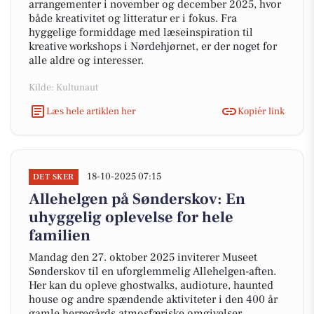
arrangementer i november og december 2025, hvor
både kreativitet og litteratur er i fokus. Fra
hyggelige formiddage med læseinspiration til
kreative workshops i Nørdehjørnet, er der noget for
alle aldre og interesser.
Kilde: Kultunaut
Læs hele artiklen her
Kopiér link
18-10-2025 07:15
DET SKER
Allehelgen på Sønderskov: En
uhyggelig oplevelse for hele
familien
Mandag den 27. oktober 2025 inviterer Museet
Sønderskov til en uforglemmelig Allehelgen-aften.
Her kan du opleve ghostwalks, audioture, haunted
house og andre spændende aktiviteter i den 400 år
gamle herregårds atmosfæriske omgivelser.