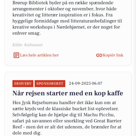
Brørup Bibliotek byder på en række spændende
arrangementer i oktober og november, hvor både
kreativitet og litterær inspiration er i fokus. Fra
hyggelige formiddage med litteraturanbefalinger til
kreative workshops i Nørdehjørnet, er der noget for
enhver smag.
Kilde: Kultunaut
Læs hele artiklen her
Kopiér link
24-09-2025 06:07
ERHVERV
SPONSORERET
Når rejsen starter med en kop kaffe
Hos Jysk Rejsebureau handler det ikke kun om at
sætte kryds ved de klassiske bucket list-oplevelser.
Selvfølgelig kan de hjælpe dig til Machu Picchu,
safari på savannen eller snorkling ved Great Barrier
Reef – men det er alt det udenom, de brænder for at
dele med dig.