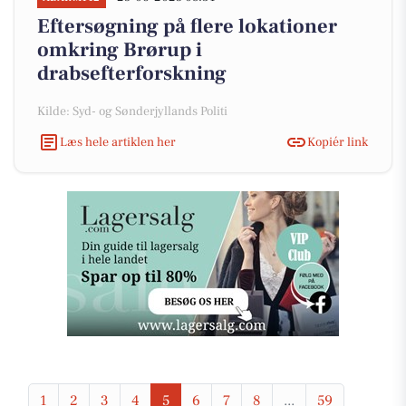
Eftersøgning på flere lokationer
omkring Brørup i
drabsefterforskning
Kilde: Syd- og Sønderjyllands Politi
Læs hele artiklen her
Kopiér link
1
2
3
4
5
6
7
8
...
59